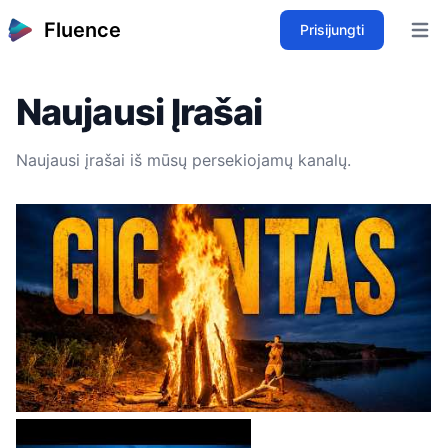
Fluence
Prisijungti
Open 
Naujausi Įrašai
Naujausi įrašai iš mūsų persekiojamų kanalų.