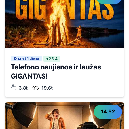
prieš 1 dieną
+25.4
Telefono naujienos ir laužas
GIGANTAS!
3.8t
19.6t
14.52