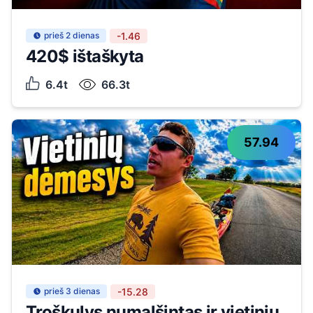
prieš 2 dienas
-1.46
420$ ištaškyta
6.4t
66.3t
57.94
prieš 3 dienas
-15.28
Troškulys numalšintas ir vietinių