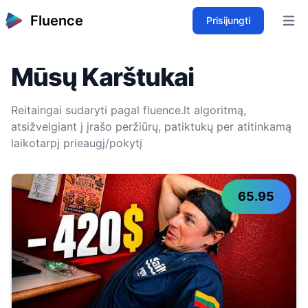
Fluence
Prisijungti
Open 
Mūsų Karštukai
Reitaingai sudaryti pagal fluence.lt algoritmą,
atsižvelgiant į įrašo peržiūrų, patiktukų per atitinkamą
laikotarpį prieaugį/pokytį
65.95