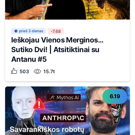
prieš 3 dienas
-7.68
Ieškojau Vienos Merginos...
Sutiko Dvi! | Atsitiktinai su
Antanu #5
503
15.7t
6.19