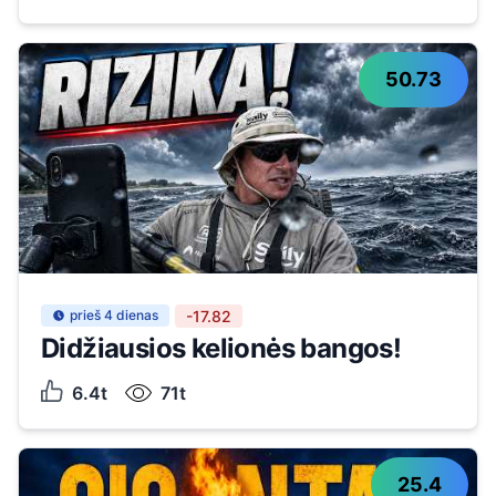
50.73
prieš 4 dienas
-17.82
Didžiausios kelionės bangos!
6.4t
71t
25.4