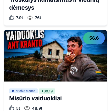
dėmesys
7.9t
76t
56.6
prieš 2 dienas
+30.19
Misūrio vaiduokliai
5t
48.9t