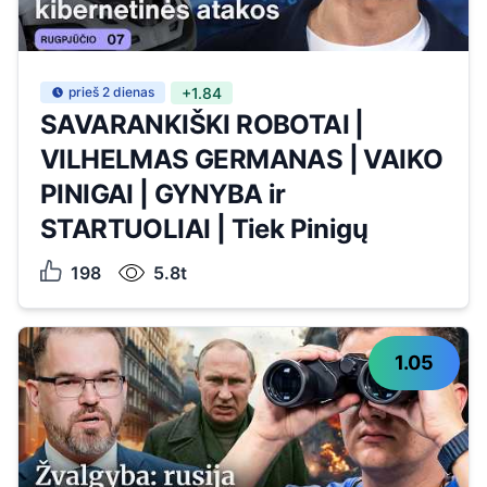
prieš 2 dienas
+1.84
SAVARANKIŠKI ROBOTAI |
VILHELMAS GERMANAS | VAIKO
PINIGAI | GYNYBA ir
STARTUOLIAI | Tiek Pinigų
198
5.8t
1.05