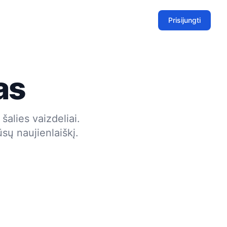
Prisijungti
as
šalies vaizdeliai.
sų naujienlaiškį.