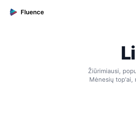
Fluence
L
Žiūrimiausi, popu
Mėnesių top'ai, 