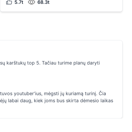
5.7t
68.3t
sų karštukų top 5. Tačiau turime planų daryti
tuvos youtuber'ius, mėgsti jų kuriamą turinį. Čia
idėjų labai daug, kiek joms bus skirta dėmesio laikas