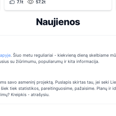
7.1t
57.2t
Naujienos
lapyje
. Šiuo metu reguliariai - kiekvieną dieną skelbiame mū
usius su žiūrimumu, populiarumų ir kita informacija.
s savo asmeninį projektą. Puslapis skirtas tau, jei seki Lie
šiek tiek statistikos, pareitinguosime, pažaisime. Planų ir 
ndimų?
Kreipkis
- atrašysiu.