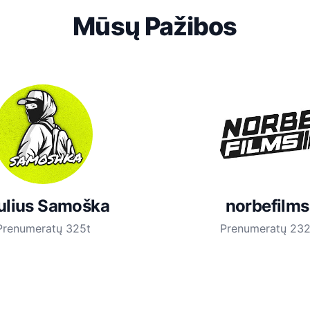
Mūsų Pažibos
ulius Samoška
norbefilms
Prenumeratų 325t
Prenumeratų 232