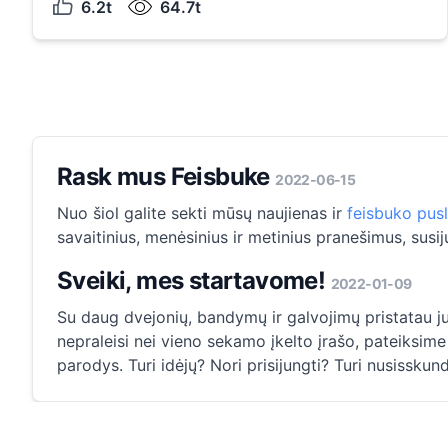
6.2t
64.7t
Rask mus Feisbuke
2022-06-15
Nuo šiol galite sekti mūsų naujienas ir
feisbuko pus
savaitinius, menėsinius ir metinius pranešimus, susij
Sveiki, mes startavome!
2022-01-09
Su daug dvejonių, bandymų ir galvojimų pristatau jum
nepraleisi nei vieno sekamo įkelto įrašo, pateiksime 
parodys. Turi idėjų? Nori prisijungti? Turi nusissku