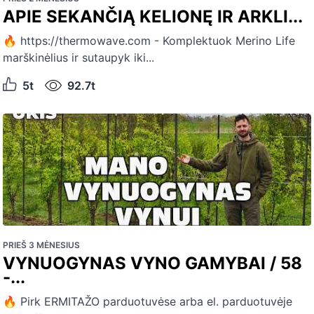
APIE SEKANČIĄ KELIONĘ IR ARKLI...
🔥 https://thermowave.com - Komplektuok Merino Life
marškinėlius ir sutaupyk iki...
5t
92.7t
PRIEŠ 3 MĖNESIUS
VYNUOGYNAS VYNO GAMYBAI / 58
-...
🔥 Pirk ERMITAŽO parduotuvėse arba el. parduotuvėje