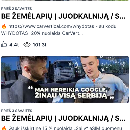
PRIEŠ 2 SAVAITES
BE ŽEMĖLAPIŲ Į JUODKALNIJĄ / S...
🔥 https://www.carvertical.com/whydotas - su kodu
WHYDOTAS -20% nuolaida CarVert...
4.4t
101.3t
PRIEŠ 3 SAVAITES
BE ŽEMĖLAPIŲ Į JUODKALNIJĄ / S...
🔥 Gauk išskirtinę 15 % nuolaidą „Saily“ eSIM duomenų