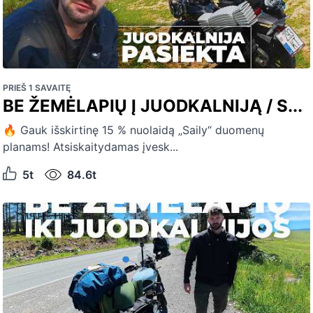
PRIEŠ 1 SAVAITĘ
BE ŽEMĖLAPIŲ Į JUODKALNIJĄ / S...
🔥 Gauk išskirtinę 15 % nuolaidą „Saily“ duomenų
planams! Atsiskaitydamas įvesk...
5t
84.6t