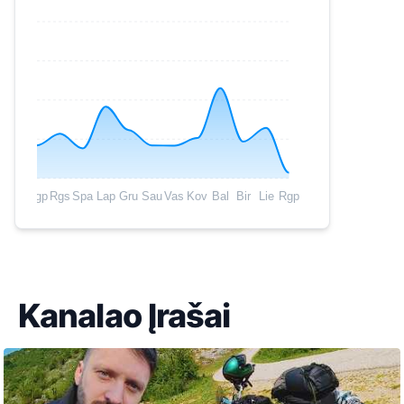
Rgp
Rgs
Spa
Lap
Gru
Sau
Vas
Kov
Bal
Bir
Lie
Rgp
Kanalao Įrašai