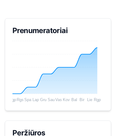
Prenumeratoriai
Rgp
Rgs
Spa
Lap
Gru
Sau
Vas
Kov
Bal
Bir
Lie
Rgp
Peržiūros