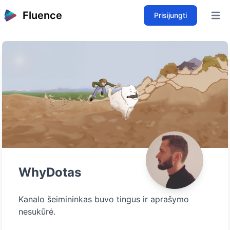
Fluence
Prisijungti
Open 
WhyDotas
Kanalo šeimininkas buvo tingus ir aprašymo
nesukūrė.