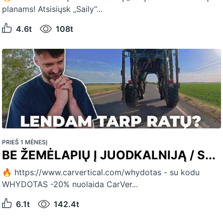
planams! Atsisiųsk „Saily“...
4.6t
108t
PRIEŠ 1 MĖNESĮ
BE ŽEMĖLAPIŲ Į JUODKALNIJĄ / S...
🔥 https://www.carvertical.com/whydotas - su kodu
WHYDOTAS -20% nuolaida CarVer...
6.1t
142.4t