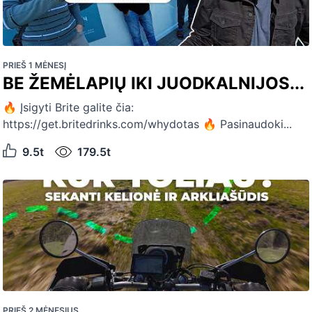
PRIEŠ 1 MĖNESĮ
BE ŽEMĖLAPIŲ IKI JUODKALNIJOS...
🔥 Įsigyti Brite galite čia:
https://get.britedrinks.com/whydotas 🔥 Pasinaudoki...
9.5t
179.5t
PRIEŠ 2 MĖNESIUS