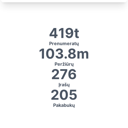
419t
Prenumeratų
103.8m
Peržiūrų
276
Įrašų
205
Pakabukų