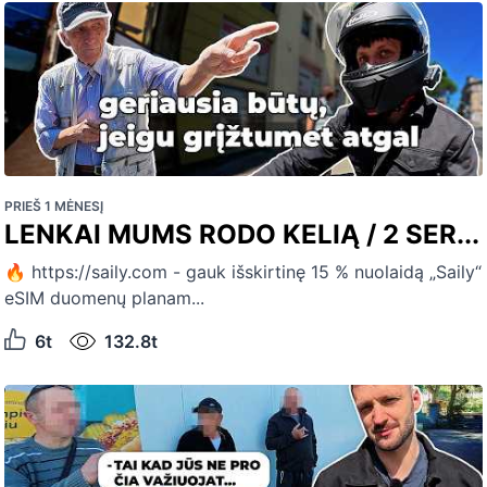
PRIEŠ 1 MĖNESĮ
LENKAI MUMS RODO KELIĄ / 2 SER...
🔥 https://saily.com - gauk išskirtinę 15 % nuolaidą „Saily“
eSIM duomenų planam...
6t
132.8t