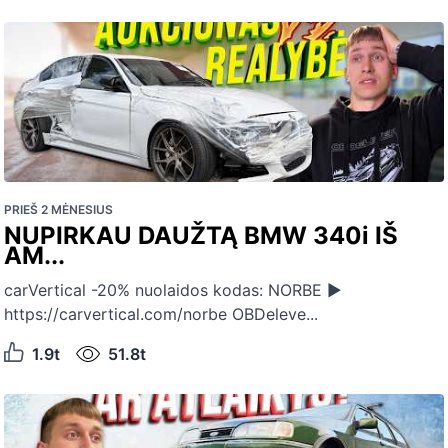
PRIEŠ 2 MĖNESIUS
NUPIRKAU DAUŽTĄ BMW 340i IŠ
AM...
carVertical -20% nuolaidos kodas: NORBE ►
https://carvertical.com/norbe OBDeleve...
1.9t
51.8t