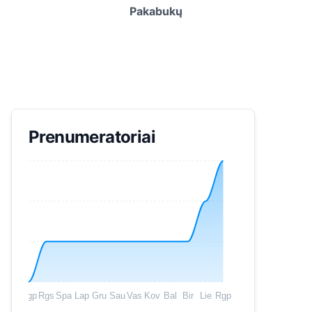
Pakabukų
Prenumeratoriai
Rgp
Rgs
Spa
Lap
Gru
Sau
Vas
Kov
Bal
Bir
Lie
Rgp