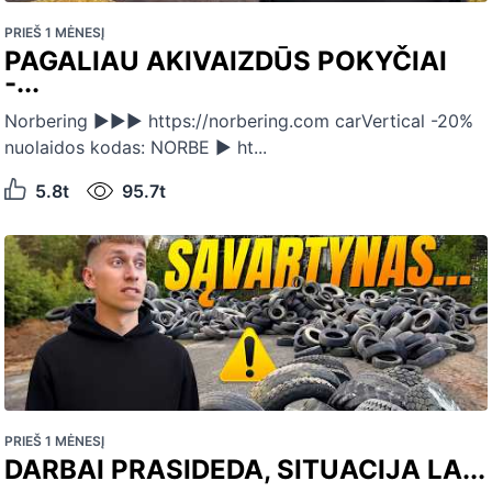
PRIEŠ 1 MĖNESĮ
PAGALIAU AKIVAIZDŪS POKYČIAI
-...
Norbering ►►► https://norbering.com carVertical -20%
nuolaidos kodas: NORBE ► ht...
5.8t
95.7t
PRIEŠ 1 MĖNESĮ
DARBAI PRASIDEDA, SITUACIJA LA...