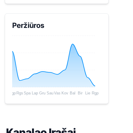
Peržiūros
Rgp
Rgs
Spa
Lap
Gru
Sau
Vas
Kov
Bal
Bir
Lie
Rgp
Kanalao Įrašai