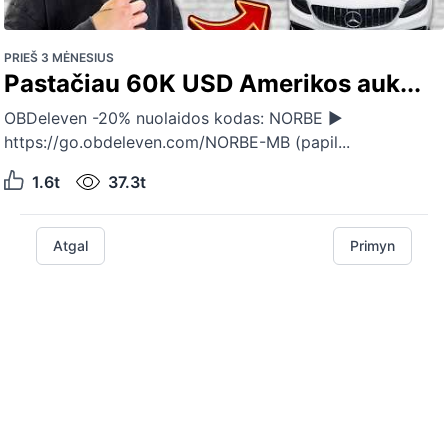
PRIEŠ 3 MĖNESIUS
Pastačiau 60K USD Amerikos auk...
OBDeleven -20% nuolaidos kodas: NORBE ►
https://go.obdeleven.com/NORBE-MB (papil...
1.6t
37.3t
Atgal
Primyn