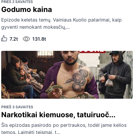
PRIEŠ 2 SAVAITES
Godumo kaina
Epizode keletas temų. Vainiaus Kuolio patarimai, kaip
gyventi nemokant mokesčių,...
7.2t
131.8t
PRIEŠ 3 SAVAITES
Narkotikai kiemuose, tatuiruoč...
Šis epizodas pasirodo po pertraukos, todėl jame kelios
temos. Laimėti teismai, t...