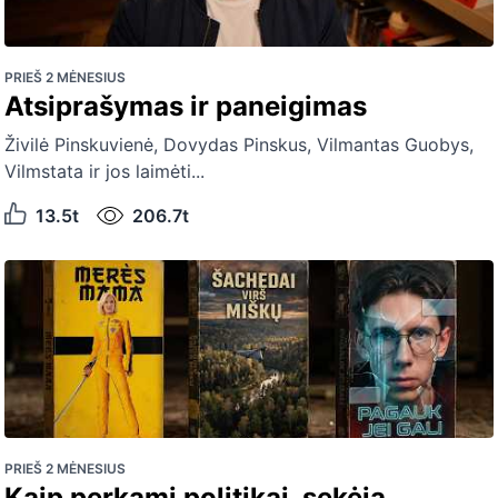
PRIEŠ 2 MĖNESIUS
Atsiprašymas ir paneigimas
Živilė Pinskuvienė, Dovydas Pinskus, Vilmantas Guobys,
Vilmstata ir jos laimėti...
13.5t
206.7t
PRIEŠ 2 MĖNESIUS
Kaip perkami politikai, sekėja...