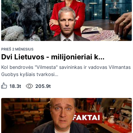
PRIEŠ 2 MĖNESIUS
Dvi Lietuvos - milijonieriai k...
Kol bendrovės "Vilmesta" savininkas ir vadovas Vilmantas
Guobys kyšiais tvarkosi...
18.3t
205.9t