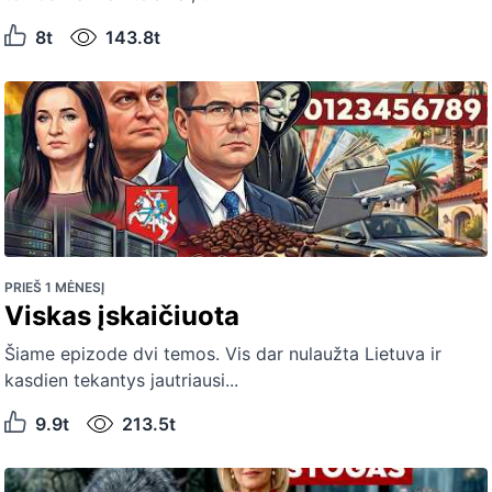
8t
143.8t
PRIEŠ 1 MĖNESĮ
Viskas įskaičiuota
Šiame epizode dvi temos. Vis dar nulaužta Lietuva ir
kasdien tekantys jautriausi...
9.9t
213.5t