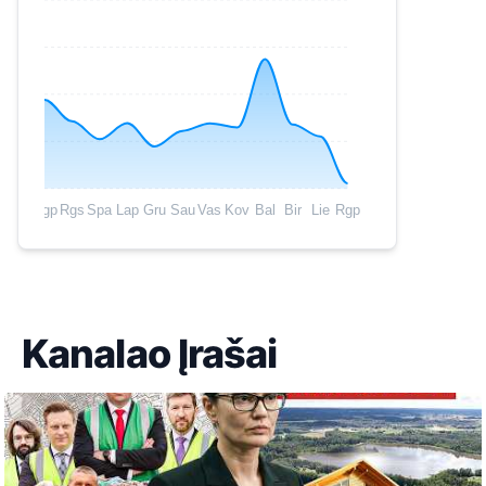
Rgp
Rgs
Spa
Lap
Gru
Sau
Vas
Kov
Bal
Bir
Lie
Rgp
Kanalao Įrašai