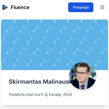
Fluence
Prisijungti
Open 
Skirmantas Malinauskas
Padėkite man kurti šį kanalą. Ačiū!