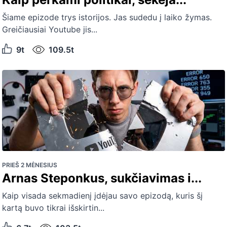
Šiame epizode trys istorijos. Jas sudedu į laiko žymas.
Greičiausiai Youtube jis...
9t
109.5t
PRIEŠ 2 MĖNESIUS
Arnas Steponkus, sukčiavimas i...
Kaip visada sekmadienį įdėjau savo epizodą, kuris šį
kartą buvo tikrai išskirtin...