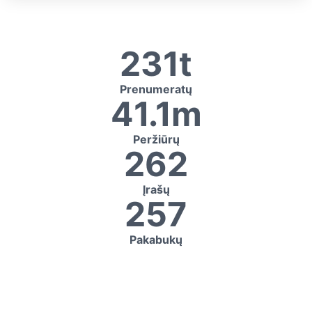
231t
Prenumeratų
41.1m
Peržiūrų
262
Įrašų
257
Pakabukų