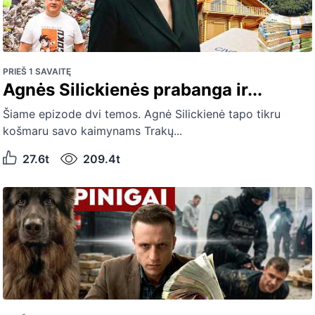
PRIEŠ 1 SAVAITĘ
Agnės Silickienės prabanga ir...
Šiame epizode dvi temos. Agnė Silickienė tapo tikru
košmaru savo kaimynams Trakų...
27.6t
209.4t