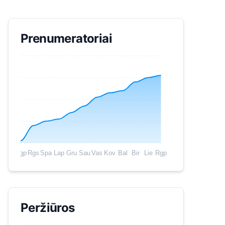
Prenumeratoriai
Rgp
Rgs
Spa
Lap
Gru
Sau
Vas
Kov
Bal
Bir
Lie
Rgp
Peržiūros