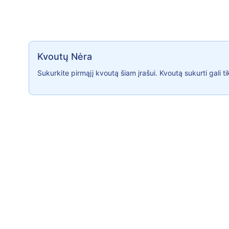
Kvoutų Nėra
Kvoutų Nėra
Sukurkite pirmąjį kvoutą šiam įrašui. Kvoutą sukurti gali t
© 2026
Fluence
|
Kontaktai