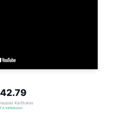
142.79
iausias Karštukas
7 d. karšukuose