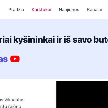
Pradžia
Karštukai
Naujienos
Kanalai
riai kyšininkai ir iš savo b
as
as Vilmantas
intų rajono