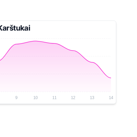
Karštukai
9
10
11
12
13
14