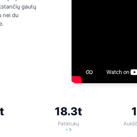
ūkstančių gautų
u nei du
e.
t
18.3t
Patiktukų
Aukšč
+ 5