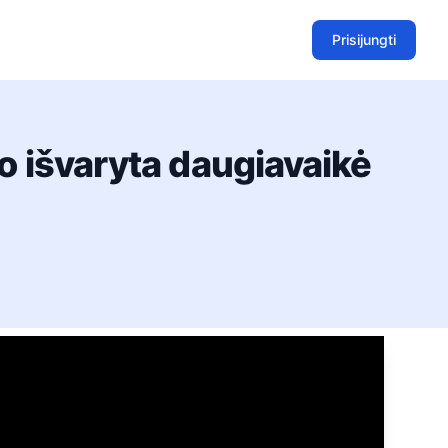
Prisijungti
uto išvaryta daugiavaikė