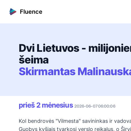
Fluence
Dvi Lietuvos - milijonie
šeima
Skirmantas Malinausk
prieš 2 mėnesius
2026-06-07 06:00:06
Kol bendrovės "Vilmesta" savininkas ir vadov
Guobys kyšiais tvarkosi verslo reikalus, o Širv