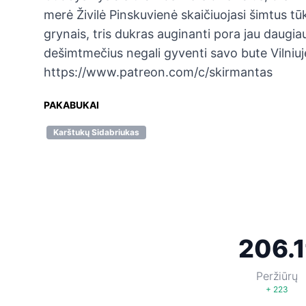
merė Živilė Pinskuvienė skaičiuojasi šimtus t
grynais, tris dukras auginanti pora jau daugia
dešimtmečius negali gyventi savo bute Vilniuj
https://www.patreon.com/c/skirmantas
PAKABUKAI
Karštukų Sidabriukas
206.1
Peržiūrų
+ 223