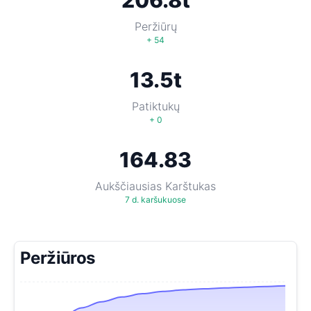
206.8t
Peržiūrų
+ 54
13.5t
Patiktukų
+ 0
164.83
Aukščiausias Karštukas
7 d. karšukuose
Peržiūros