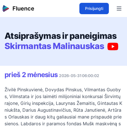
Fluence
Prisijungti
Open 
Atsiprašymas ir paneigimas
Skirmantas Malinauskas
prieš 2 mėnesius
2026-05-31 06:00:02
Živilė Pinskuvienė, Dovydas Pinskus, Vilmantas Guoby
s, Vilmstata ir jos laimėti milijoniniai konkursai Širvintų
rajone, Girių inspekcija, Laurynas Žemaitis, Gintautas K
niukšta, Darius Augustinavičius, Rūta Janutienė, Artūra
s Orlauskas ir daug kitų galiausiai mane prispaudė prie
sienos. Labdaros ir paramos fondas Mušk maskvėną s