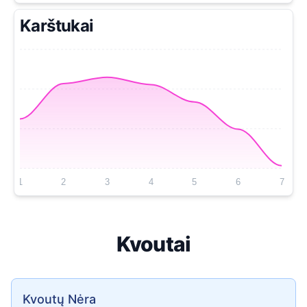
Karštukai
1
2
3
4
5
6
7
Kvoutai
Kvoutų Nėra
Kvoutų Nėra