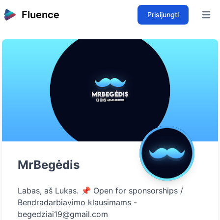
Fluence
Prisijungti
Open 
MrBegėdis
Labas, aš Lukas. 📌 Open for sponsorships /
Bendradarbiavimo klausimams -
begedziai19@gmail.com