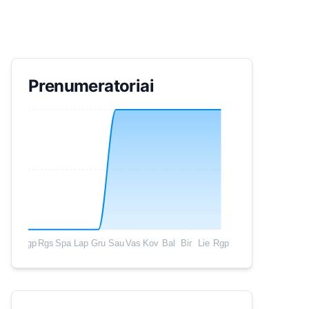
Prenumeratoriai
Rgp
Rgs
Spa
Lap
Gru
Sau
Vas
Kov
Bal
Bir
Lie
Rgp