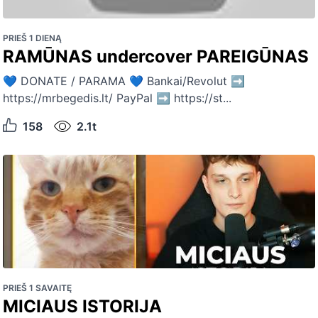
PRIEŠ 1 DIENĄ
RAMŪNAS undercover PAREIGŪNAS
💙 DONATE / PARAMA 💙 Bankai/Revolut ➡
https://mrbegedis.lt/ PayPal ➡ https://st...
158
2.1t
PRIEŠ 1 SAVAITĘ
MICIAUS ISTORIJA