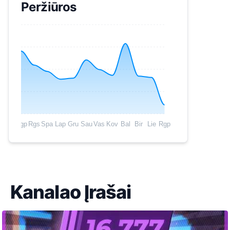
Peržiūros
Rgp
Rgs
Spa
Lap
Gru
Sau
Vas
Kov
Bal
Bir
Lie
Rgp
Kanalao Įrašai