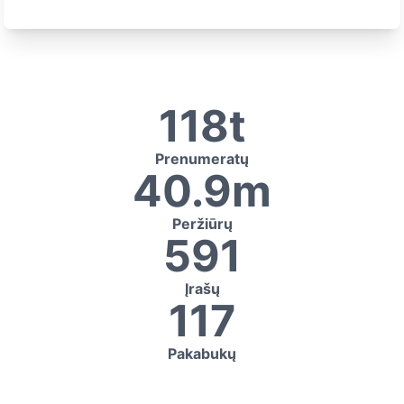
118t
Prenumeratų
40.9m
Peržiūrų
591
Įrašų
117
Pakabukų