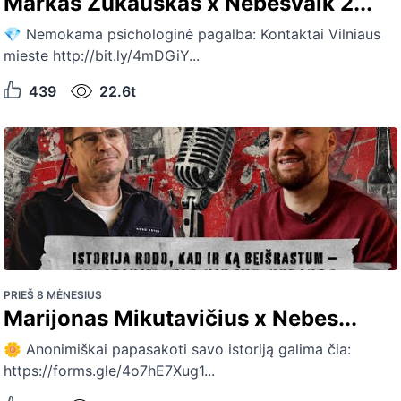
Markas Žukauskas x Nebesvaik 2...
💎 Nemokama psichologinė pagalba: Kontaktai Vilniaus
mieste http://bit.ly/4mDGiY...
439
22.6t
PRIEŠ 8 MĖNESIUS
Marijonas Mikutavičius x Nebes...
🌼 Anonimiškai papasakoti savo istoriją galima čia:
https://forms.gle/4o7hE7Xug1...