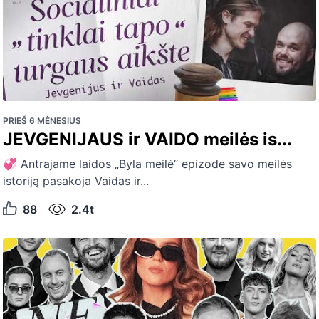
PRIEŠ 6 MĖNESIUS
JEVGENIJAUS ir VAIDO meilės is...
💞 Antrajame laidos „Byla meilė“ epizode savo meilės
istoriją pasakoja Vaidas ir...
88
2.4t