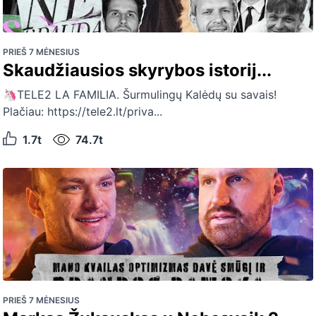
PRIEŠ 7 MĖNESIUS
Skaudžiausios skyrybos istorij...
🦄TELE2 LA FAMILIA. Šurmulingų Kalėdų su savais!
Plačiau: https://tele2.lt/priva...
1.7t
74.7t
PRIEŠ 7 MĖNESIUS