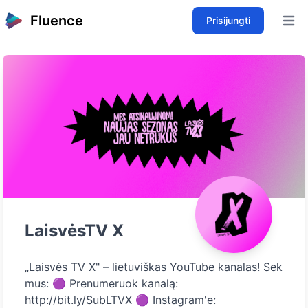
Fluence
Prisijungti
Open 
LaisvėsTV X
„Laisvės TV X" – lietuviškas YouTube kanalas! Sek
mus: 🟣 Prenumeruok kanalą:
http://bit.ly/SubLTVX 🟣 Instagram'e: