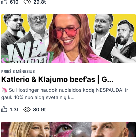
610
29.8t
PRIEŠ 8 MĖNESIUS
Katlerio & Klajumo beef’as | G...
🦄 Su Hostinger naudok nuolaidos kodą NESPAUDAI ir
gauk 10% nuolaidą svetainių k...
1.3t
80.9t