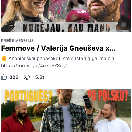
PRIEŠ 9 MĖNESIUS
Femmove / Valerija Gneuševa x...
🌼 Anonimiškai papasakoti savo istoriją galima čia:
https://forms.gle/4o7hE7Xug1...
302
15.2t