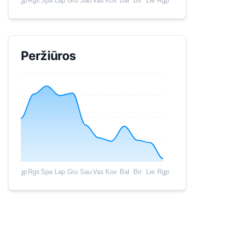
Rgp
Rgs
Spa
Lap
Gru
Sau
Vas
Kov
Bal
Bir
Lie
Rgp
Peržiūros
Rgp
Rgs
Spa
Lap
Gru
Sau
Vas
Kov
Bal
Bir
Lie
Rgp