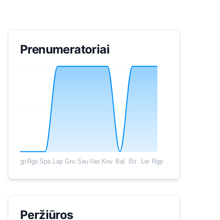
Prenumeratoriai
Rgp
Rgs
Spa
Lap
Gru
Sau
Vas
Kov
Bal
Bir
Lie
Rgp
Peržiūros