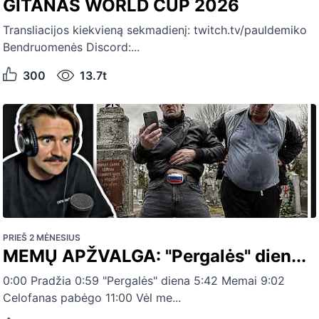
GITANAS WORLD CUP 2026
Transliacijos kiekvieną sekmadienį: twitch.tv/pauldemiko
Bendruomenės Discord:...
300
13.7t
PRIEŠ 2 MĖNESIUS
MEMŲ APŽVALGA: "Pergalės" dien...
0:00 Pradžia 0:59 "Pergalės" diena 5:42 Memai 9:02
Celofanas pabėgo 11:00 Vėl me...