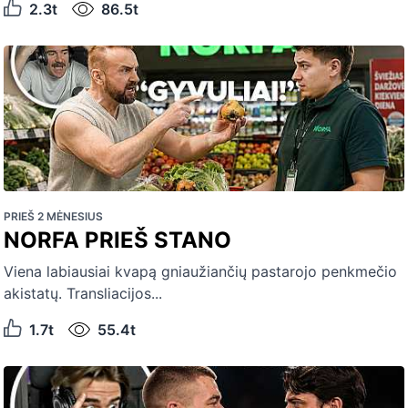
2.3t
86.5t
PRIEŠ 2 MĖNESIUS
NORFA PRIEŠ STANO
Viena labiausiai kvapą gniaužiančių pastarojo penkmečio
akistatų. Transliacijos...
1.7t
55.4t