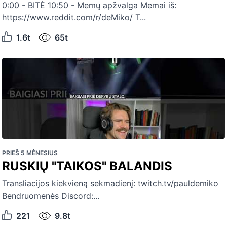
0:00 - BITĖ 10:50 - Memų apžvalga Memai iš:
https://www.reddit.com/r/deMiko/ T...
1.6t
65t
PRIEŠ 5 MĖNESIUS
RUSKIŲ "TAIKOS" BALANDIS
Transliacijos kiekvieną sekmadienį: twitch.tv/pauldemiko
Bendruomenės Discord:...
221
9.8t