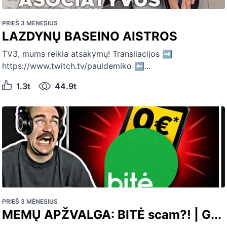
PRIEŠ 3 MĖNESIUS
LAZDYNŲ BASEINO AISTROS
TV3, mums reikia atsakymų! Transliacijos ➡️
https://www.twitch.tv/pauldemiko ⬅️...
1.3t
44.9t
PRIEŠ 3 MĖNESIUS
MEMŲ APŽVALGA: BITĖ scam?! | G...