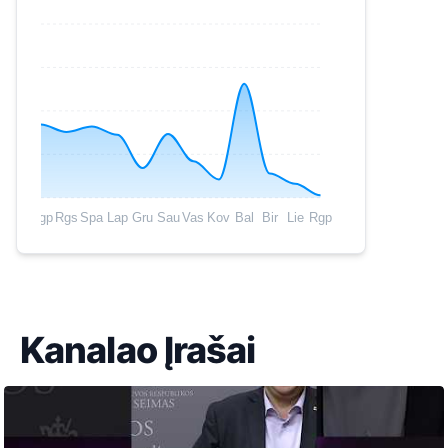
Rgp
Rgs
Spa
Lap
Gru
Sau
Vas
Kov
Bal
Bir
Lie
Rgp
Kanalao Įrašai