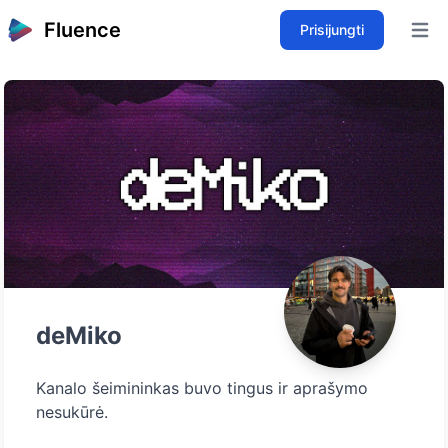
Fluence
Prisijungti
Open 
deMiko
Kanalo šeimininkas buvo tingus ir aprašymo
nesukūrė.