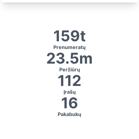
159t
Prenumeratų
23.5m
Peržiūrų
112
Įrašų
16
Pakabukų