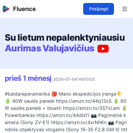
Fluence
Prisijungti
Open 
Su lietum nepalenktyniausiu
Aurimas Valujavičius
prieš 1 mėnesį
2026-07-04 14:00:03
#baidareperamerika 🎒 Mano ekspedicijos įranga👇
🔋 40W saulės panelė https://amzn.to/44q13zS 🔋 60
W saulės panelė + bluetti https://amzn.to/3S7vLem 🔋
Powerbankas https://amzn.to/44dlsYI 📷 Pagrindinė k
amera (Sony ZV-E1) https://amzn.to/4xrNhKn 📷 Pagri
ndinis objektyvas vlogams (Sony 16-35 F2.8 GM II) htt