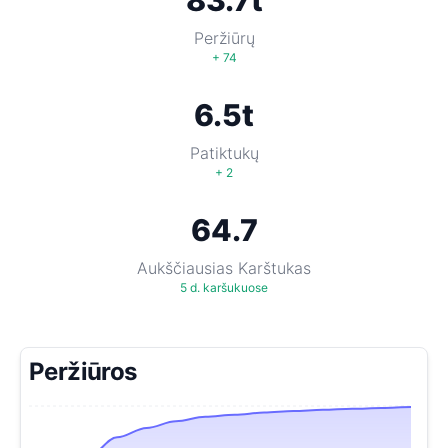
83.7t
Peržiūrų
+ 74
6.5t
Patiktukų
+ 2
64.7
Aukščiausias Karštukas
5 d. karšukuose
Peržiūros