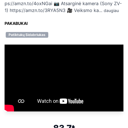
ps://amzn.to/4oxNGai 📷 Atsarginė kamera (Sony ZV-
1) https://amzn.to/3RYA5N3 🎥 Veiksmo ka...
daugiau
PAKABUKAI
Patiktukų Sidabriukas