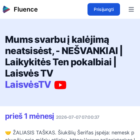
Fluence
Prisijungti
Open 
Mums svarbu į kalėjimą
neatsisėst, - NEŠVANKIAI |
Laikykitės Ten pokalbiai |
Laisvės TV
LaisvėsTV
prieš 1 mėnesį
2026-07-07 07:00:37
🤝 ŽALIASIS TAŠKAS. Šiukšlių Šerifas įspėja: nemesk p