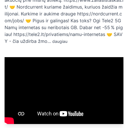
akuočių prie mišrių atliekų. https://www.zaliasistaskas.l
t/ 🤝 Nordcurrent kuriame žaidimus, kuriuos žaidžia m
ilijonai. Kurkime ir aukime drauge https://nordcurrent.c
om/jobs/ 🤝 Pigus ir galingas! Kas toks? Ogi Tele2 5G
Namų internetas su neribotais GB. Dabar net -55 % pig
iau! https://tele2.lt/privatiems/namu-internetas 🤝 SAV
Y - čia uždirba žmo...
daugiau