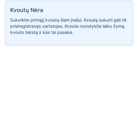
Kvoutų Nėra
Kvoutų Nėra
Sukurkite pirmąjį kvoutą šiam įrašui. Kvoutą sukurti gali tik
prisiregistravęs vartotojas. Kvoute nurodykite laiko žymą,
kvouto tekstą ir kas tai pasakė.
© 2026
Fluence
|
Kontaktai