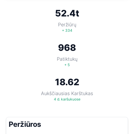
52.4t
Peržiūrų
+ 334
968
Patiktukų
+ 5
18.62
Aukščiausias Karštukas
4 d. karšukuose
Peržiūros