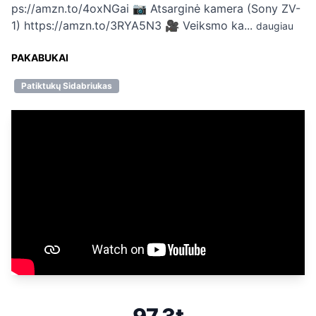
ps://amzn.to/4oxNGai 📷 Atsarginė kamera (Sony ZV-
1) https://amzn.to/3RYA5N3 🎥 Veiksmo ka...
daugiau
PAKABUKAI
Patiktukų Sidabriukas