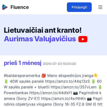
Fluence
Prisijungti
Open 
Lietuvaičiai ant kranto!
Aurimas Valujavičius
prieš 1 mėnesį
2026-07-03 15:00:20
#baidareperamerika 🎒 Mano ekspedicijos įranga👇
🔋 40W saulės panelė https://amzn.to/44q13zS 🔋 60
W saulės panelė + bluetti https://amzn.to/3S7vLem 🔋
Powerbankas https://amzn.to/44dlsYI 📷 Pagrindinė k
amera (Sony ZV-E1) https://amzn.to/4xrNhKn 📷 Pagri
ndinis objektyvas vlogams (Sony 16-35 F2.8 GM II) htt