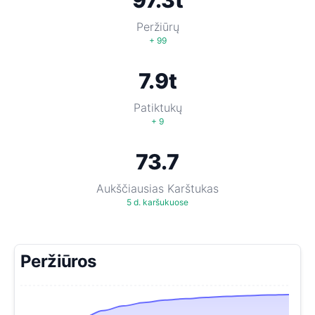
97.3t
Peržiūrų
+ 99
7.9t
Patiktukų
+ 9
73.7
Aukščiausias Karštukas
5 d. karšukuose
Peržiūros